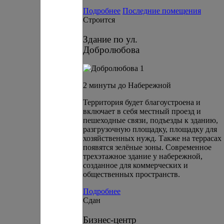
Подробнее
Последние помещения
Строится
Здание по ул.
Добролюбова
2 минуты до Набережной
Территория будет благоустроена и
включает в себя местный проезд и
пешеходные связи, подъезды к зданию,
разгрузочную площадку, площадку для
хозяйственных нужд. Также на террасах
появятся зелёные зоны. Современное
трехэтажное здание у набережной,
созданное для коммерческих и
общественных пространств.
Подробнее
Сдан
Бизнес-центр