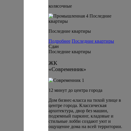
колясочные
Последние квартиры
Подробнее
Последние квартиры
Сдан
Последние квартиры
ЖК
«Современник»
12 минут до центра города
Дом бизнес-класса на тихой улице в
центре города. Классическая
архитектура, двор без машин,
подземный паркинг, кладовые и
стильные лобби создают уют и
ощущение дома на всей территории.