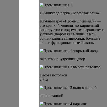
15 минут до парка «Березовая роща»
Клубный дом «Промышленная, 7» —
это крепкий монолитно-кирпичный
конструктив с подземным паркингом и
уютным двором без машин. Здесь
оригинальные планировки, большие
окна и функциональные балконы.
закрытый внутренний двор
высота потолков
2,7 м
окно в ванной