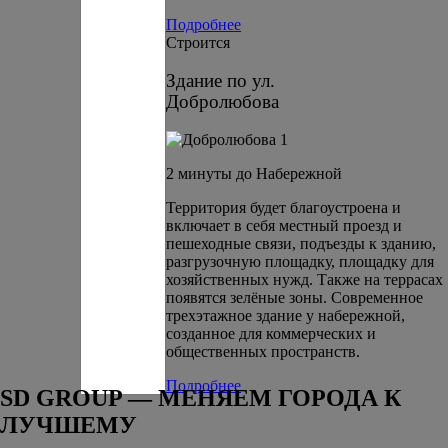
Подробнее
Строится
Здание по ул.
Добролюбова
2 минуты до Набережной
Территория будет благоустроена и
включает в себя местный проезд и
пешеходные связи, подъезды к зданию,
разгрузочную площадку, площадку для
хозяйственных нужд. Также на террасах
появятся зелёные зоны. Современное
трехэтажное здание у набережной,
созданное для коммерческих и
общественных пространств.
Подробнее
SD GROUP — МЕНЯЕМ ГОРОДА К
ЛУЧШЕМУ