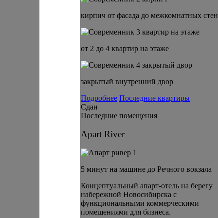
кирпич от фасада до межкомнатных стен
от 2 до 4 квартир на этаже
закрытый внутренний двор
Подробнее
Последние квартиры
Сдан
Последние помещения
Apart River
5 минут на машине до Речного вокзала
Концептуальный апарт-отель на берегу
набережной Новосибирска с
функциональными коммерческими
помещениями для бизнеса.