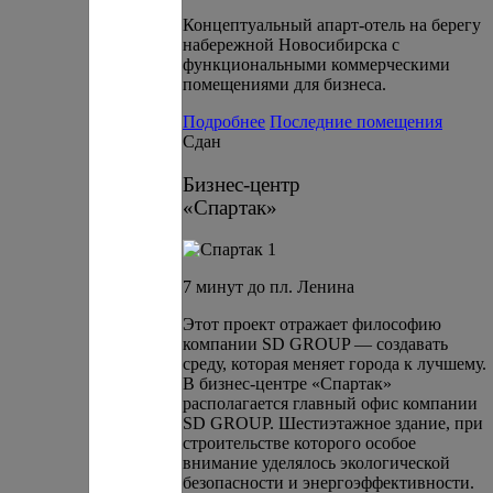
Концептуальный апарт-отель на берегу
набережной Новосибирска с
функциональными коммерческими
помещениями для бизнеса.
Подробнее
Последние помещения
Сдан
Бизнес-центр
«Спартак»
7 минут до пл. Ленина
Этот проект отражает философию
компании SD GROUP — создавать
среду, которая меняет города к лучшему.
В бизнес-центре «Спартак»
располагается главный офис компании
SD GROUP. Шестиэтажное здание, при
строительстве которого особое
внимание уделялось экологической
безопасности и энергоэффективности.