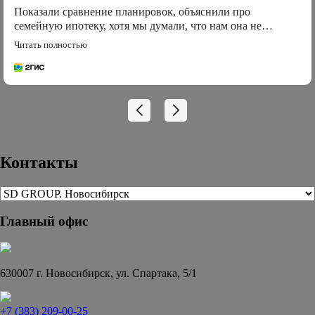
Показали сравнение планировок, объяснили про
семейную ипотеку, хотя мы думали, что нам она не
подойдет, в итоге оформляемся
Читать полностью
Контакты
Главный офис
630007 г. Новосибирск, ул. Спартака, 5/1
+7 (383) 209-00-25