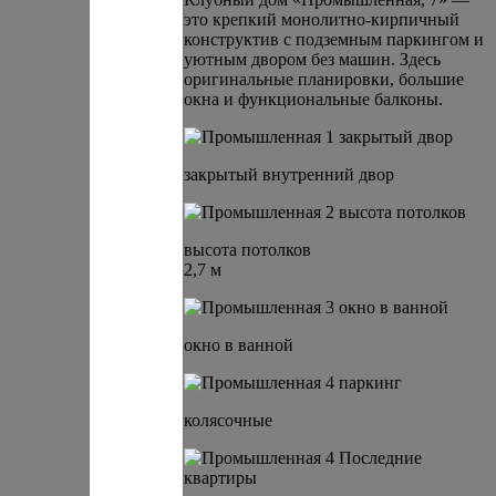
это крепкий монолитно-кирпичный
конструктив с подземным паркингом и
уютным двором без машин. Здесь
оригинальные планировки, большие
окна и функциональные балконы.
закрытый внутренний двор
высота потолков
2,7 м
окно в ванной
колясочные