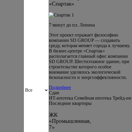
«Спартак»
7 минут до пл. Ленина
Этот проект отражает философию
компании SD GROUP — создавать
среду, которая меняет города к лучшему.
В бизнес-центре «Спартак»
располагается главный офис компании
SD GROUP. Шестиэтажное здание, при
строительстве которого особое
внимание уделялось экологической
безопасности и энергоэффективности.
Подробнее
Сдан
ИТ-ипотека
Семейная ипотека
Трейд-ин
Последние квартиры
ЖК
«Промышленная,
7»