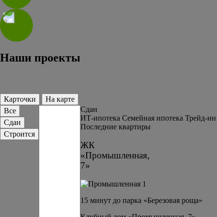
Наши проекты
Карточки
На карте
Сдан
Все
ИТ-ипотека
Семейная ипотека
Трейд-ин
Сдан
Последние квартиры
Строится
ЖК
«Промышленная,
7»
15 минут до парка «Березовая роща»
Клубный дом «Промышленная, 7» —