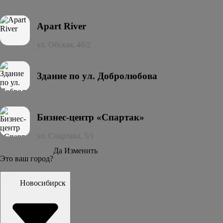
Apart River
ул. Обская, 46/2
Здание по ул. Добролюбова
Бизнес-центр «Спартак»
ул. Спартака, 5/1
Да
Изменить
Это ваш город?
Новосибирск