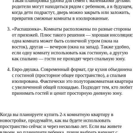
Такая планировка удобна для семей с маленькими детьми:
родители могут находиться рядом с ребенком, а в будущем,
когда дети подрастут, дверь можно закрыть или заложить,
превратив смежные комнаты в изолированные.
«Распашонка». Комнаты расположены по разные стороны
от прихожей. Плюс такого решения — хорошая инсоляция:
одна комната может быть солнечной утром (окна на
восток), другая — вечером (окна на запад). Также удобно,
если одну комнату использовать как гостиную, а другую
как спальню — гости не проходят через спальную зону.
Евро-двушка. Современный формат, где кухня объединена
с гостиной (просторное общее пространство), а спальня
изолирована. Фактически это полуторакомнатная квартира
с увеличенной общей площадью. Подходит тем, кто любит
принимать гостей и ценит просторную дневную зону.
Когда вы планируете купить 2-х комнатную квартиру в
новостройке, продумайте, как вы будете использовать
пространство сейчас и через несколько лет. Если вы живете
вдвоем, но планируете ребенка, лучше выбрать вариант с